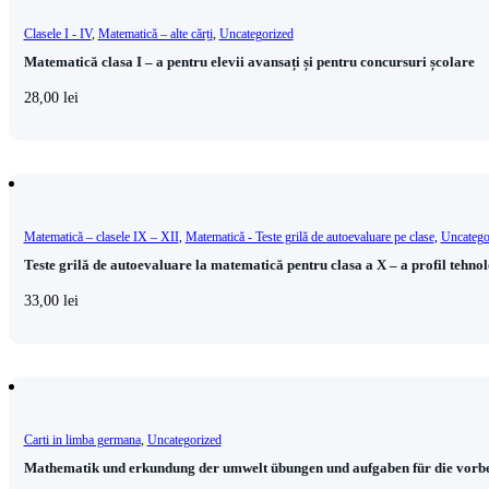
Clasele I - IV
,
Matematică – alte cărți
,
Uncategorized
Matematică clasa I – a pentru elevii avansați și pentru concursuri școlare
28,00
lei
Matematică – clasele IX – XII
,
Matematică - Teste grilă de autoevaluare pe clase
,
Uncatego
Teste grilă de autoevaluare la matematică pentru clasa a X – a profil tehno
33,00
lei
Carti in limba germana
,
Uncategorized
Mathematik und erkundung der umwelt übungen und aufgaben für die vorbe