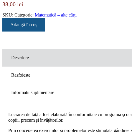
38,00
lei
SKU:
Categorie:
Matematică – alte cărți
Adaugă în coș
Descriere
Rasfoieste
Informatii suplimentare
Lucrarea de faţă a fost elaborată în conformitate cu programa şcolară 
copiii, precum şi învăţătorilor.
Prin conceperea exerciţiilor şi problemelor este stimulată gândirea şi 