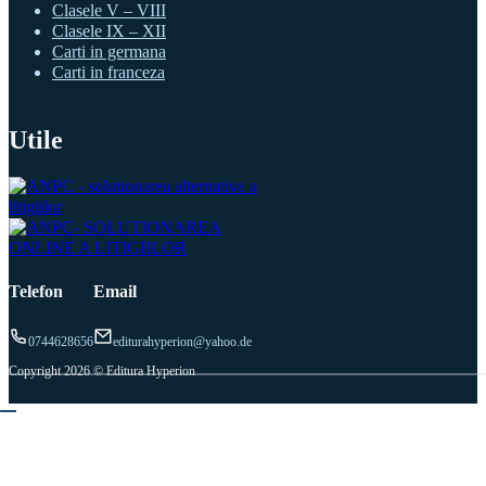
Clasele V – VIII
Clasele IX – XII
Carti in germana
Carti in franceza
Utile
Telefon
Email
0744628656
editurahyperion@yahoo.de
Copyright 2026 © Editura Hyperion