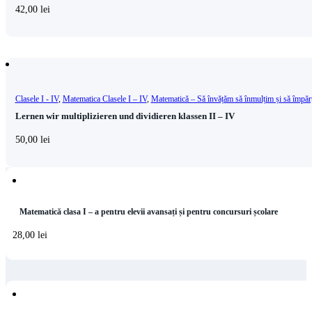
42,00
lei
Clasele I - IV
,
Matematica Clasele I – IV
,
Matematică – Să învățăm să înmulțim și să împăr
Lernen wir multiplizieren und dividieren klassen II – IV
50,00
lei
Matematică clasa I – a pentru elevii avansați și pentru concursuri școlare
28,00
lei