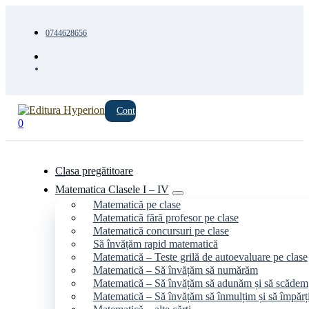
0744628656
Cont
0
Clasa pregătitoare
Matematica Clasele I – IV
Matematică pe clase
Matematică fără profesor pe clase
Matematică concursuri pe clase
Să învățăm rapid matematică
Matematică – Teste grilă de autoevaluare pe clase
Matematică – Să învățăm să numărăm
Matematică – Să învățăm să adunăm și să scădem
Matematică – Să învățăm să înmulțim și să împăr