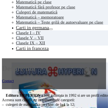
Matematică pe clase
Matematică fără profesor pe clase
Culegeri de matematică
Matematică – memoratoare
Matematică – Teste grilă de autoevaluare pe clase
Carti in germana
Clasele I – IV
Clasele V – VII
Clasele IX – XII
Carti in franceza
Despre noi
Contact
Editura HYPERION
a fost infiintata in 1992 si are un profil edi
Acestea sunt clasificate in urmatoarele categorii:
– culegeri de matematica pe clase: de la 1 la 12;