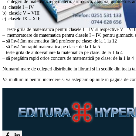
– culegeri de matematica pe materii: aritmetica, algebra, geometrie, an
a) clasele I – IV
b) clasele V – VIII
c) clasele IX – XII;
– teste grila de matematica pentru clasele I – IV si respective V – VIII
– memoratoare de matematica pentru clasele I – IV, pentru gimnaziu si
– să învățăm matematica fără profesor pe clase: de la 1 la 12
– să învățăm rapid matematica pe clase: de la 1 la 5
– teste grilă de autoevaluare la matematică pe clase: de la 1 la 4
– să pregătim rapid orice concurs de matematică pe clase: de la 1 la 4
Numarul mare de culegeri distribuite in librarii si in scolile din toata 
Va multumim pentru incredere si va asteptam opiniile in pagina de con