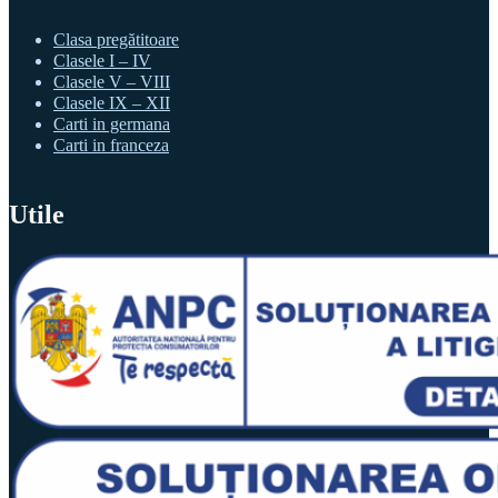
Clasa pregătitoare
Clasele I – IV
Clasele V – VIII
Clasele IX – XII
Carti in germana
Carti in franceza
Utile