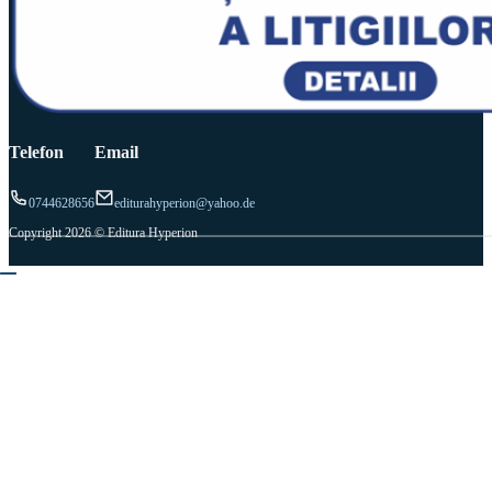
Telefon
Email
0744628656
editurahyperion@yahoo.de
Copyright 2026 © Editura Hyperion