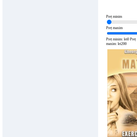
Preț minim
Preț maxim
Preț minim: lei0
Preț
maxim: lei200