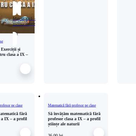
(4)
Matematică –
memoratoare
(4)
ase
Exerciții și
ru clasa a IX –
rofesor pe clase
Matematică fără profesor pe clase
atematică fără
Să învățăm matematică fără
 a IX – a profil
profesor clasa a IX – a profil
științe ale naturii
36,00
lei