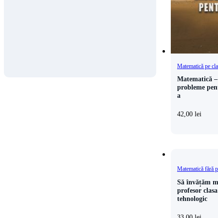
Matematică pe cl
Matematică – 
probleme pent
a
42,00
lei
Matematică fără p
Să învățăm m
profesor clasa
tehnologic
33,00
lei