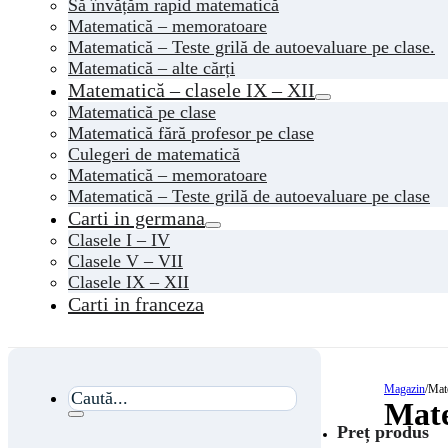
Să învățăm rapid matematică
Matematică – memoratoare
Matematică – Teste grilă de autoevaluare pe clase.
Matematică – alte cărți
Matematică – clasele IX – XII
Matematică pe clase
Matematică fără profesor pe clase
Culegeri de matematică
Matematică – memoratoare
Matematică – Teste grilă de autoevaluare pe clase
Carti in germana
Clasele I – IV
Clasele V – VII
Clasele IX – XII
Carti in franceza
Magazin
/
Mate
Caută...
Mate
Preț produs