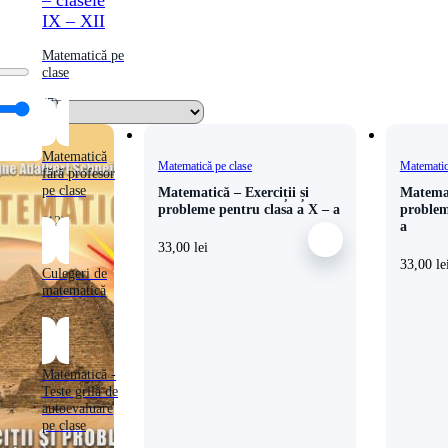
– clasele
IX – XII
Matematică pe
clase
(7)
Matematică
Matematică pe clase
Matematic
fără profesor
pe clase
Matematică – Exerciții și
Matemat
probleme pentru clasa a X – a
problem
(12)
a
33,00
lei
33,00
le
Culegeri de
matematică
(4)
Matematică -
Teste grilă de
autoevaluare
pe clase