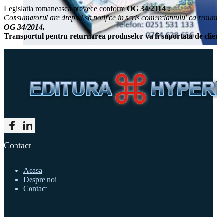
Legislatia romaneasca prevede conform
OG 34/2014 :
Consumatorul are dreptul sa notifice in scris comerciantului ca renunt
OG 34/2014.
Transportul pentru returnarea produselor va fi suportata de clie
Follow me on Facebook
Follow me on LinkedIn
Contact
Acasa
Despre noi
Contact