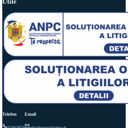
Utile
Telefon
Email
0744628656
editurahyperion@yahoo.de