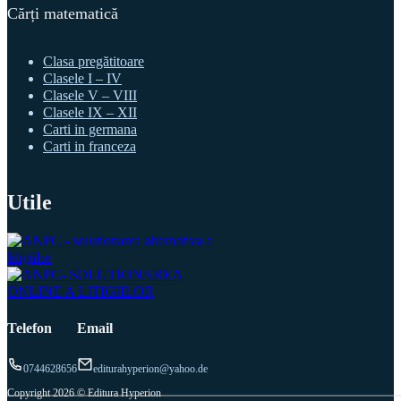
Cărți matematică
Clasa pregătitoare
Clasele I – IV
Clasele V – VIII
Clasele IX – XII
Carti in germana
Carti in franceza
Utile
Telefon
Email
0744628656
editurahyperion@yahoo.de
Copyright 2026 © Editura Hyperion