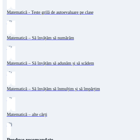
Matematică - Teste grilă de autoevaluare pe clase
(4)
Matematică – Să învățăm să numărăm
(6)
Matematică – Să învățăm să adunăm și să scădem
(5)
Matematică – Să învățăm să înmulțim și să împărțim
(4)
Matematică – alte cărți
(9)
Produse recomandate