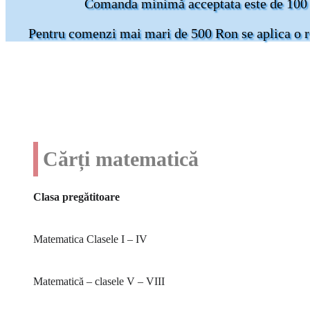
Comanda minimă acceptata este de 10
Pentru comenzi mai mari de 500 Ron se aplica o 
Cărți matematică
Clasa pregătitoare
Matematica Clasele I – IV
Matematică – clasele V – VIII