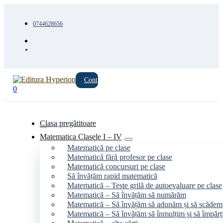
0744628656
Cont
0
Clasa pregătitoare
Matematica Clasele I – IV
Matematică pe clase
Matematică fără profesor pe clase
Matematică concursuri pe clase
Să învățăm rapid matematică
Matematică – Teste grilă de autoevaluare pe clase
Matematică – Să învățăm să numărăm
Matematică – Să învățăm să adunăm și să scădem
Matematică – Să învățăm să înmulțim și să împăr