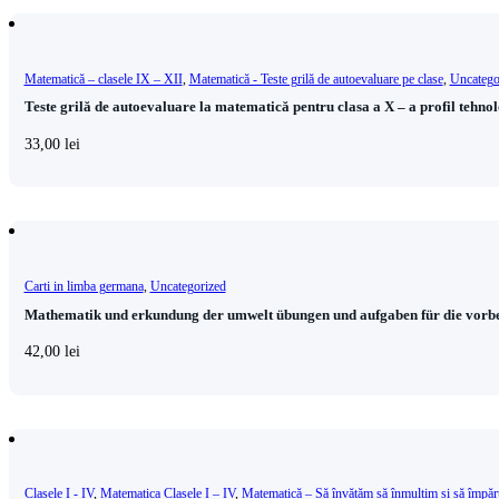
Matematică – clasele IX – XII
,
Matematică - Teste grilă de autoevaluare pe clase
,
Uncatego
Teste grilă de autoevaluare la matematică pentru clasa a X – a profil tehno
33,00
lei
Carti in limba germana
,
Uncategorized
Mathematik und erkundung der umwelt übungen und aufgaben für die vorbe
42,00
lei
Clasele I - IV
,
Matematica Clasele I – IV
,
Matematică – Să învățăm să înmulțim și să împăr