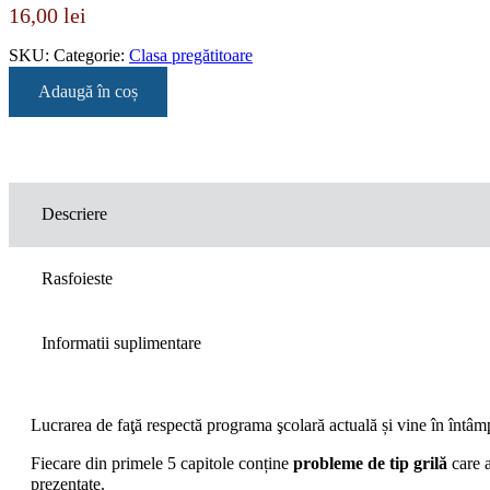
16,00
lei
SKU:
Categorie:
Clasa pregătitoare
Adaugă în coș
Descriere
Rasfoieste
Informatii suplimentare
Lucrarea de faţă respectă programa şcolară actuală și vine în întâmp
Fiecare din primele 5 capitole conține
probleme de tip grilă
care 
prezentate.