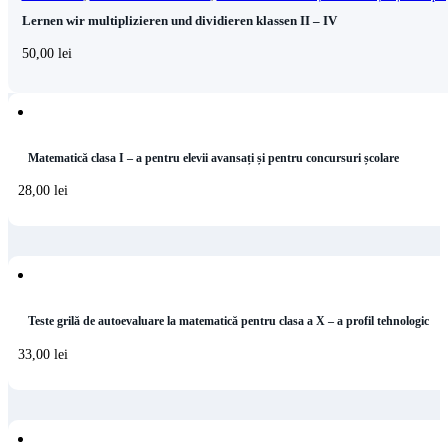
Lernen wir multiplizieren und dividieren klassen II – IV
50,00
lei
Matematică clasa I – a pentru elevii avansați și pentru concursuri școlare
28,00
lei
Teste grilă de autoevaluare la matematică pentru clasa a X – a profil tehnologic
33,00
lei