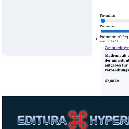
Preț minim
Preț maxim
Preț minim: lei0
Preț
maxim: lei200
Carti in limba ge
Mathematik 
der umwelt ü
aufgaben für 
vorbereitungs
42,00
lei