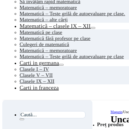
Să învățăm rapid matematică
Matematică – memoratoare
Matematică – Teste grilă de autoevaluare pe clase.
Matematică – alte cărți
Matematică – clasele IX – XII
Matematică pe clase
Matematică fără profesor pe clase
Culegeri de matematică
Matematică – memoratoare
Matematică – Teste grilă de autoevaluare pe clase
Carti in germana
Clasele I – IV
Clasele V – VII
Clasele IX – XII
Carti in franceza
Magazin
/
Unc
Caută...
Unca
Preț produs