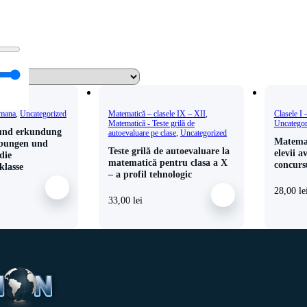
rmana
,
Uncategorized
Matematică – clasele IX – XII
,
Clasele I 
Matematică - Teste grilă de
Uncategor
und erkundung
autoevaluare pe clase
,
Uncategorized
Matemat
bungen und
Teste grilă de autoevaluare la
elevii a
die
matematică pentru clasa a X
concurs
klasse
– a profil tehnologic
28,00
le
33,00
lei