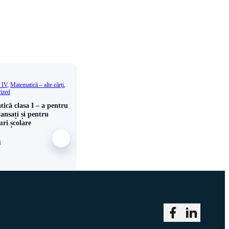
- IV
,
Matematică – alte cărți
,
ized
ică clasa I – a pentru
vansați și pentru
uri școlare
i
Follow me on Fa
Follow me o