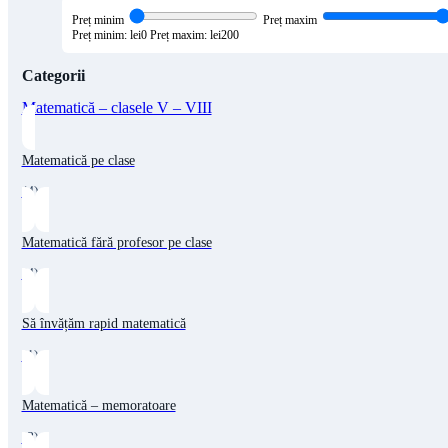
Preț minim
Preț maxim
Preț minim: lei0
Preț maxim: lei200
Categorii
Matematică – clasele V – VIII
Matematică pe clase
(4)
Matematică fără profesor pe clase
(4)
Să învățăm rapid matematică
(1)
Matematică – memoratoare
(3)