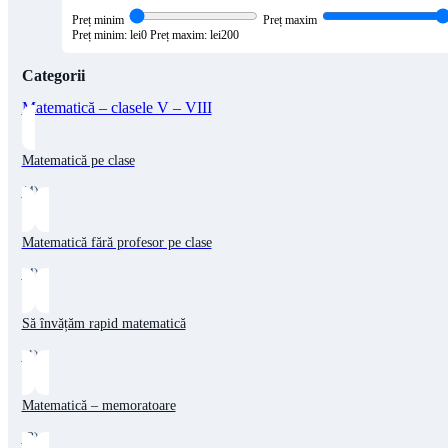
Preț minim
Preț maxim
Preț minim: lei0
Preț maxim: lei200
Categorii
Matematică – clasele V – VIII
Matematică pe clase
(4)
Matematică fără profesor pe clase
(4)
Să învățăm rapid matematică
(1)
Matematică – memoratoare
(3)