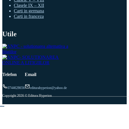
Clasele IX – XII
Carti in germana
Carti in franceza
Utile
Telefon
Email
0744628656
editurahyperion@yahoo.de
Copyright 2026 © Editura Hyperion