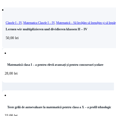
Clasele I - IV
,
Matematica Clasele I – IV
,
Matematică – Să învățăm să înmulțim și să împăr
Lernen wir multiplizieren und dividieren klassen II – IV
50,00
lei
Matematică clasa I – a pentru elevii avansați și pentru concursuri școlare
28,00
lei
Teste grilă de autoevaluare la matematică pentru clasa a X – a profil tehnologic
33,00
lei