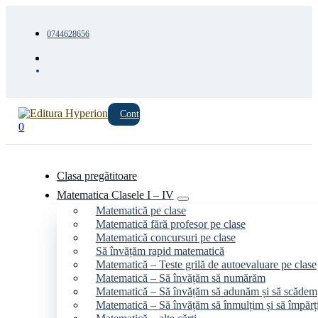
0744628656
Cont
0
Clasa pregătitoare
Matematica Clasele I – IV
Matematică pe clase
Matematică fără profesor pe clase
Matematică concursuri pe clase
Să învățăm rapid matematică
Matematică – Teste grilă de autoevaluare pe clase
Matematică – Să învățăm să numărăm
Matematică – Să învățăm să adunăm și să scădem
Matematică – Să învățăm să înmulțim și să împăr