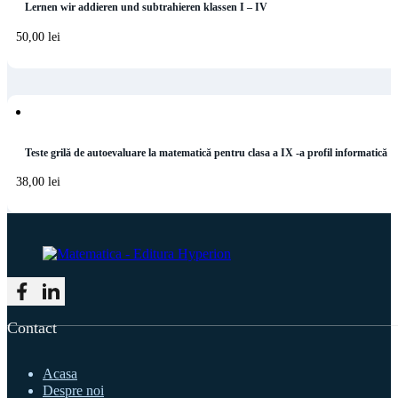
Lernen wir addieren und subtrahieren klassen I – IV
50,00
lei
Teste grilă de autoevaluare la matematică pentru clasa a IX -a profil informatică
38,00
lei
Follow me on Facebook
Follow me on LinkedIn
Contact
Acasa
Despre noi