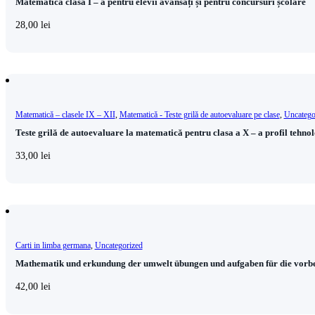
Matematică clasa I – a pentru elevii avansați și pentru concursuri școlare
28,00
lei
Matematică – clasele IX – XII
,
Matematică - Teste grilă de autoevaluare pe clase
,
Uncatego
Teste grilă de autoevaluare la matematică pentru clasa a X – a profil tehno
33,00
lei
Carti in limba germana
,
Uncategorized
Mathematik und erkundung der umwelt übungen und aufgaben für die vorbe
42,00
lei