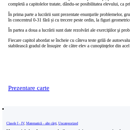
completă a capitolelor tratate, dându-se posibilitatea elevului, ca p
În prima parte a lucrării sunt prezentate enunţurile problemelor, gru
în concentrul 0-31 fără și cu trecere peste ordin, la figuri geometr
În partea a doua a lucrării sunt date rezolvări ale exerciţiilor şi prob
Fiecare capitol abordat se încheie cu câteva teste grilă de autoevalua
stabilească gradul de însuşire de către elev a cunoştinţelor din acel 
Prezentare carte
Clasele I - IV
,
Matematică – alte cărți
,
Uncategorized