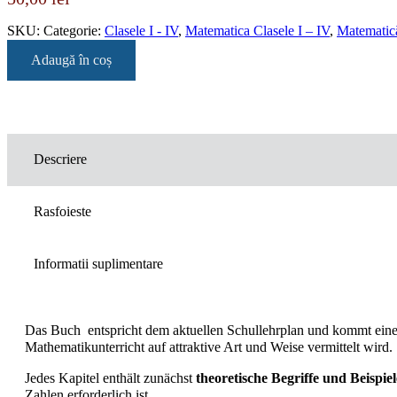
SKU:
Categorie:
Clasele I - IV
,
Matematica Clasele I – IV
,
Matematic
Adaugă în coș
Descriere
Rasfoieste
Informatii suplimentare
Das Buch entspricht dem aktuellen Schullehrplan und kommt eine
Mathematikunterricht auf attraktive Art und Weise vermittelt wird.
Jedes Kapitel enthält zunächst
theoretische Begriffe und Beispiel
Zahlen erforderlich ist.