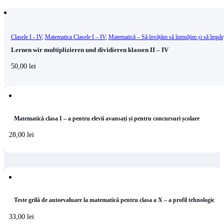
Clasele I - IV
,
Matematica Clasele I – IV
,
Matematică – Să învățăm să înmulțim și să împăr
Lernen wir multiplizieren und dividieren klassen II – IV
50,00
lei
Matematică clasa I – a pentru elevii avansați și pentru concursuri școlare
28,00
lei
Teste grilă de autoevaluare la matematică pentru clasa a X – a profil tehnologic
33,00
lei