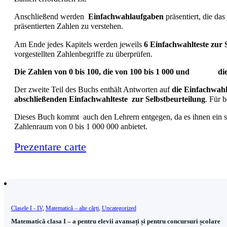
Anschließend werden
Einfachwahlaufgaben
präsentiert, die da
präsentierten Zahlen zu verstehen.
Am Ende jedes Kapitels werden jeweils
6 Einfachwahlteste zur 
vorgestellten Zahlenbegriffe zu überprüfen.
Die Zahlen von 0 bis 100, die von 100 bis 1 000 und die
Der zweite Teil des Buchs enthält Antworten auf
die Einfachwah
abschließenden Einfachwahlteste zur Selbstbeurteilung
. Für 
Dieses Buch kommt auch den Lehrern entgegen, da es ihnen ein se
Zahlenraum von 0 bis 1 000 000 anbietet.
Prezentare carte
Clasele I - IV
,
Matematică – alte cărți
,
Uncategorized
Matematică clasa I – a pentru elevii avansați și pentru concursuri școlare