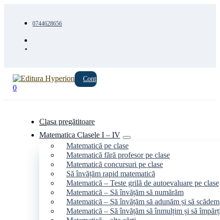
0744628656
Cont
0
Clasa pregătitoare
Matematica Clasele I – IV
Matematică pe clase
Matematică fără profesor pe clase
Matematică concursuri pe clase
Să învățăm rapid matematică
Matematică – Teste grilă de autoevaluare pe clase
Matematică – Să învățăm să numărăm
Matematică – Să învățăm să adunăm și să scădem
Matematică – Să învățăm să înmulțim și să împăr