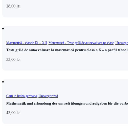
28,00
lei
Matematică – clasele IX – XII
,
Matematică - Teste grilă de autoevaluare pe clase
,
Uncatego
Teste grilă de autoevaluare la matematică pentru clasa a X – a profil tehno
33,00
lei
Carti in limba germana
,
Uncategorized
Mathematik und erkundung der umwelt übungen und aufgaben für die vorbe
42,00
lei