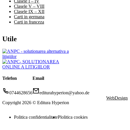
Clasele I – IV
Clasele V – VIII
Clasele IX – XII
Carti in germana
Carti in franceza
Utile
Telefon
Email
0744628656
editurahyperion@yahoo.de
WebDesign
Copyright 2026 © Editura Hyperion
Politica confidentialitate
Plolitica cookies