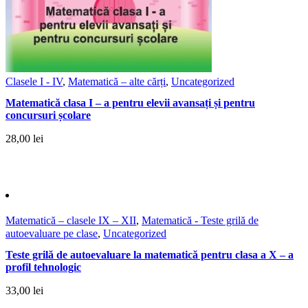
Clasele I - IV
,
Matematică – alte cărți
,
Uncategorized
Matematică clasa I – a pentru elevii avansați și pentru
concursuri școlare
28,00
lei
Matematică – clasele IX – XII
,
Matematică - Teste grilă de
autoevaluare pe clase
,
Uncategorized
Teste grilă de autoevaluare la matematică pentru clasa a X – a
profil tehnologic
33,00
lei