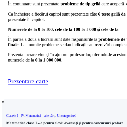
În continuare sunt prezentate
probleme de tip grilă
care acoperă c
Ca încheiere a fiecărui capitol sunt prezentate câte
6
teste grilă d
prezentate în capitol.
Numerele de la 0 la 100, cele de la 100 la 1 000 și cele de la
În partea a doua a lucrării sunt date răspunsurile la
problemele de t
finale
. La anumite probleme se dau indicații sau rezolvări complete
Prezenta lucrare vine și în ajutorul profesorilor, oferindu-le acestor
numerele de la
0 la 1 000 000
.
Prezentare carte
Clasele I - IV
,
Matematică – alte cărți
,
Uncategorized
Matematică clasa I – a pentru elevii avansați și pentru concursuri școlare