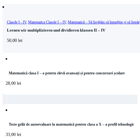
Clasele I - IV
,
Matematica Clasele I – IV
,
Matematică – Să învățăm să înmulțim și să împăr
Lernen wir multiplizieren und dividieren klassen II – IV
50,00
lei
Matematică clasa I – a pentru elevii avansați și pentru concursuri școlare
28,00
lei
Teste grilă de autoevaluare la matematică pentru clasa a X – a profil tehnologic
33,00
lei