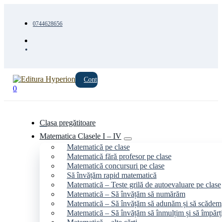
0744628656
Cont
0
Clasa pregătitoare
Matematica Clasele I – IV
Matematică pe clase
Matematică fără profesor pe clase
Matematică concursuri pe clase
Să învățăm rapid matematică
Matematică – Teste grilă de autoevaluare pe clase
Matematică – Să învățăm să numărăm
Matematică – Să învățăm să adunăm și să scădem
Matematică – Să învățăm să înmulțim și să împăr