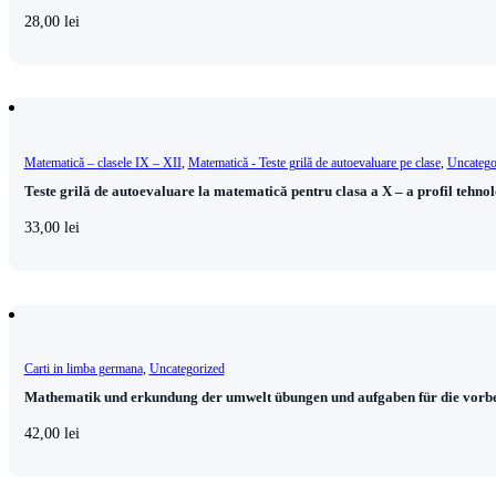
28,00
lei
Matematică – clasele IX – XII
,
Matematică - Teste grilă de autoevaluare pe clase
,
Uncatego
Teste grilă de autoevaluare la matematică pentru clasa a X – a profil tehno
33,00
lei
Carti in limba germana
,
Uncategorized
Mathematik und erkundung der umwelt übungen und aufgaben für die vorbe
42,00
lei