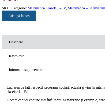
SKU:
Categorie:
Matematica Clasele I – IV
,
Matematică – Să învăță
Adaugă în coș
Descriere
Rasfoieste
Informatii suplimentare
Lucrarea de faţă respectă programa şcolară actuală și vine în întâmp
claselor I – IV.
Fiecare capitol conține mai întâi
noțiuni teoretice și exemple
, car