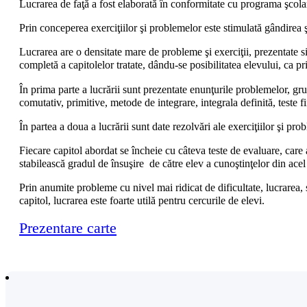
Lucrarea de faţă a fost elaborată în conformitate cu programa şcolară
Prin conceperea exerciţiilor şi problemelor este stimulată gândirea şi 
Lucrarea are o densitate mare de probleme şi exerciţii, prezentate s
completă a capitolelor tratate, dându-se posibilitatea elevului, ca p
În prima parte a lucrării sunt prezentate enunţurile problemelor, gru
comutativ, primitive, metode de integrare, integrala definită, teste f
În partea a doua a lucrării sunt date rezolvări ale exerciţiilor şi pro
Fiecare capitol abordat se încheie cu câteva teste de evaluare, care a
stabilească gradul de însuşire de către elev a cunoştinţelor din acel 
Prin anumite probleme cu nivel mai ridicat de dificultate, lucrarea, 
capitol, lucrarea este foarte utilă pentru cercurile de elevi.
Prezentare carte