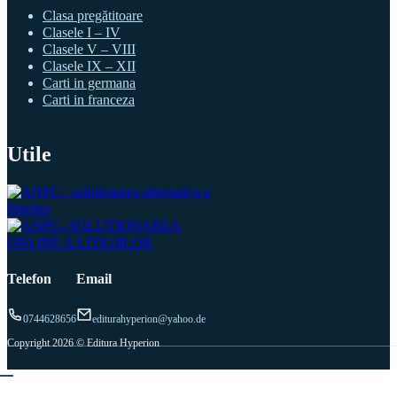
Clasa pregătitoare
Clasele I – IV
Clasele V – VIII
Clasele IX – XII
Carti in germana
Carti in franceza
Utile
Telefon
Email
0744628656
editurahyperion@yahoo.de
Copyright 2026 © Editura Hyperion