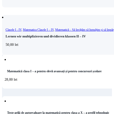
Clasele I - IV
,
Matematica Clasele I – IV
,
Matematică – Să învățăm să înmulțim și să împăr
Lernen wir multiplizieren und dividieren klassen II – IV
50,00
lei
Matematică clasa I – a pentru elevii avansați și pentru concursuri școlare
28,00
lei
Teste grilă de autoevaluare la matematică pentru clasa a X – a profil tehnologic