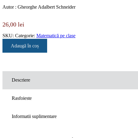
Autor : Gheorghe Adalbert Schneider
26,00
lei
SKU:
Categorie:
Matematică pe clase
Adaugă în coș
Descriere
Rasfoieste
Informatii suplimentare