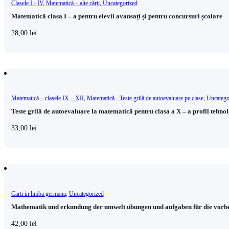
Clasele I - IV
,
Matematică – alte cărți
,
Uncategorized
Matematică clasa I – a pentru elevii avansați și pentru concursuri școlare
28,00
lei
Matematică – clasele IX – XII
,
Matematică - Teste grilă de autoevaluare pe clase
,
Uncatego
Teste grilă de autoevaluare la matematică pentru clasa a X – a profil tehno
33,00
lei
Carti in limba germana
,
Uncategorized
Mathematik und erkundung der umwelt übungen und aufgaben für die vorbe
42,00
lei