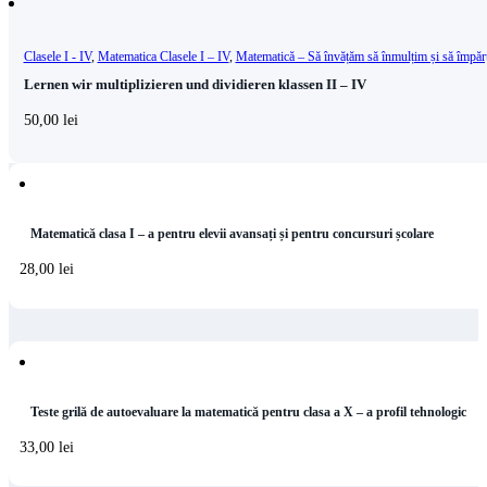
Clasele I - IV
,
Matematica Clasele I – IV
,
Matematică – Să învățăm să înmulțim și să împăr
Lernen wir multiplizieren und dividieren klassen II – IV
50,00
lei
Matematică clasa I – a pentru elevii avansați și pentru concursuri școlare
28,00
lei
Teste grilă de autoevaluare la matematică pentru clasa a X – a profil tehnologic
33,00
lei