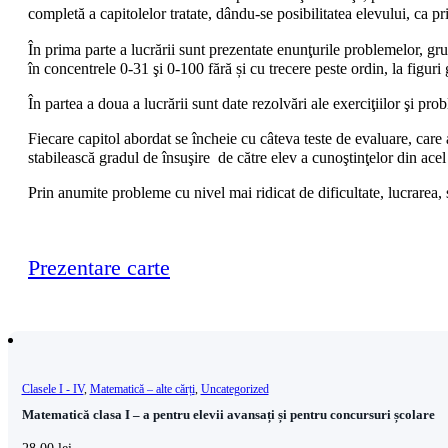
completă a capitolelor tratate, dându-se posibilitatea elevului, ca p
În prima parte a lucrării sunt prezentate enunţurile problemelor, gr
în concentrele 0-31 şi 0-100 fără și cu trecere peste ordin, la figu
În partea a doua a lucrării sunt date rezolvări ale exerciţiilor şi prob
Fiecare capitol abordat se încheie cu câteva teste de evaluare, care a
stabilească gradul de însuşire de către elev a cunoştinţelor din acel 
Prin anumite probleme cu nivel mai ridicat de dificultate, lucrarea,
Prezentare carte
Clasele I - IV
,
Matematică – alte cărți
,
Uncategorized
Matematică clasa I – a pentru elevii avansați și pentru concursuri școlare
28,00
lei