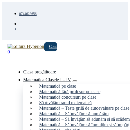
0744628656
Cont
0
Clasa pregătitoare
Matematica Clasele I – IV
Matematică pe clase
Matematică fără profesor pe clase
Matematică concursuri pe clase
Să învățăm rapid matematică
Matematică – Teste grilă de autoevaluare pe clase
Matematică – Să învățăm să numărăm
Matematică – Să învățăm să adunăm și să scădem
Matematică – Să învățăm să înmulțim și să împăr