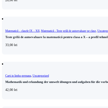
Matematică – clasele IX – XII
,
Matematică - Teste grilă de autoevaluare pe clase
,
Uncatego
Teste grilă de autoevaluare la matematică pentru clasa a X – a profil tehno
33,00
lei
Carti in limba germana
,
Uncategorized
Mathematik und erkundung der umwelt übungen und aufgaben für die vorbe
42,00
lei