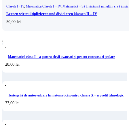
Clasele I - IV
,
Matematica Clasele I – IV
,
Matematică – Să învățăm să înmulțim și să împăr
Lernen wir multiplizieren und dividieren klassen II – IV
50,00
lei
Matematică clasa I – a pentru elevii avansați și pentru concursuri școlare
28,00
lei
Teste grilă de autoevaluare la matematică pentru clasa a X – a profil tehnologic
33,00
lei