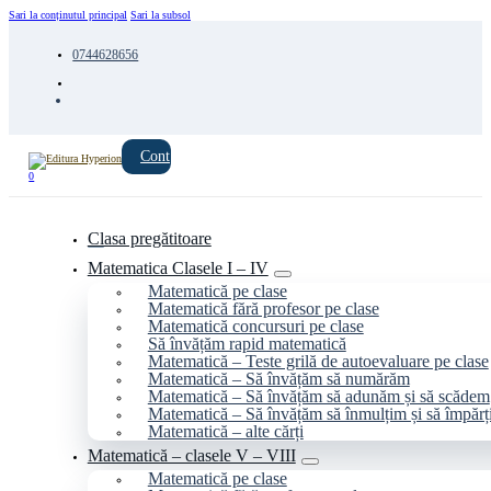
Sari la conținutul principal
Sari la subsol
0744628656
Cont
0
Clasa pregătitoare
Matematica Clasele I – IV
Matematică pe clase
Matematică fără profesor pe clase
Matematică concursuri pe clase
Să învățăm rapid matematică
Matematică – Teste grilă de autoevaluare pe clase
Matematică – Să învățăm să numărăm
Matematică – Să învățăm să adunăm și să scădem
Matematică – Să învățăm să înmulțim și să împăr
Matematică – alte cărți
Matematică – clasele V – VIII
Matematică pe clase