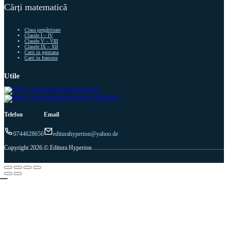
Cărți matematică
Clasa pregătitoare
Clasele I – IV
Clasele V – VIII
Clasele IX – XII
Carti in germana
Carti in franceza
Utile
Telefon
Email
0744628656
editurahyperion@yahoo.de
Copyright 2026 © Editura Hyperion