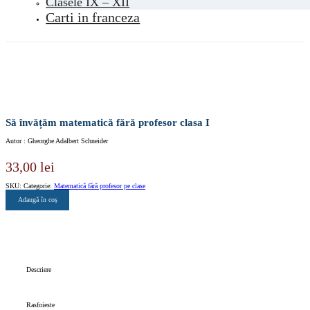
Clasele IX – XII
Carti in franceza
Să învățăm matematică fără profesor clasa I
Autor : Gheorghe Adalbert Schneider
33,00
lei
SKU:
Categorie:
Matematică fără profesor pe clase
Adaugă în coș
Descriere
Rasfoieste