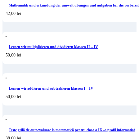
Mathematik und erkundung der umwelt übungen und aufgaben für die vorbereit
42,00
lei
Lernen wir multiplizieren und dividieren klassen II – IV
50,00
lei
Lernen wir addieren und subtrahieren klassen I – IV
50,00
lei
Teste grilă de autoevaluare la matematică pentru clasa a IX -a profil informatică
38,00
lei