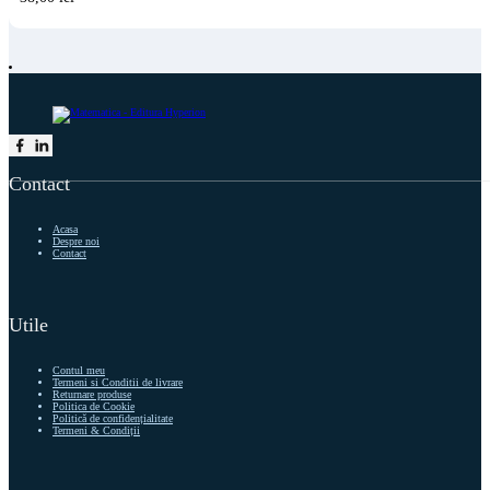
Follow me on Facebook
Follow me on LinkedIn
Contact
Acasa
Despre noi
Contact
Utile
Contul meu
Termeni si Conditii de livrare
Returnare produse
Politica de Cookie
Politică de confidențialitate
Termeni & Condiții