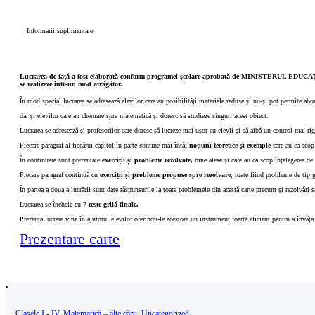
Informatii suplimentare
Lucrarea de faţă a fost elaborată conform programei școlare aprobată de MINISTERUL EDUCAȚIEI
se realizeze într-un mod atrăgător.
În mod special lucrarea se adresează elevilor care au posibilități materiale reduse și nu-și pot permite ab
dar și elevilor care au chemare spre matematică și doresc să studieze singuri acest obiect.
Lucrarea se adresează și profesorilor care doresc să lucreze mai ușor cu elevii și să aibă un control mai r
Fiecare paragraf al fiecărui capitol în parte conține mai întâi
noțiuni teoretice și exemple
care au ca scop 
În continuare sunt prezentate
exerciții și
probleme rezolvate,
bine alese și care au ca scop înțelegerea de 
Fiecare paragraf continuă cu
exerciții și
probleme propuse spre rezolvare
, toate fiind probleme de tip 
În partea a doua a lucrării sunt date răspunsurile la toate problemele din acestă carte precum și rezolvări s
Lucrarea se încheie cu 7
teste grilă finale.
Prezenta lucrare vine în ajutorul elevilor oferindu-le acestora un instrument foarte eficient pentru a învăța
Prezentare carte
Clasele I - IV
,
Matematică – alte cărți
,
Uncategorized