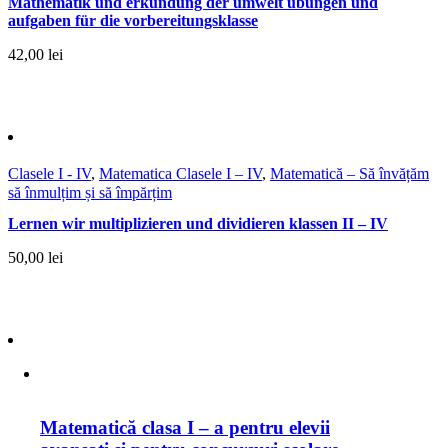
Mathematik und erkundung der umwelt übungen und
aufgaben für die vorbereitungsklasse
42,00
lei
Clasele I - IV
,
Matematica Clasele I – IV
,
Matematică – Să învățăm
să înmulțim și să împărțim
Lernen wir multiplizieren und dividieren klassen II – IV
50,00
lei
Matematică clasa I – a pentru elevii