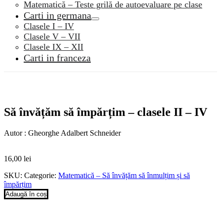
Matematică – Teste grilă de autoevaluare pe clase
Carti in germana
Clasele I – IV
Clasele V – VII
Clasele IX – XII
Carti in franceza
Să învățăm să împărțim – clasele II – IV
Autor : Gheorghe Adalbert Schneider
16,00
lei
SKU:
Categorie:
Matematică – Să învățăm să înmulțim și să
împărțim
Adaugă în coș