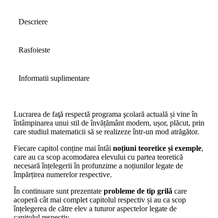
Descriere
Rasfoieste
Informatii suplimentare
Lucrarea de faţă respectă programa şcolară actuală și vine în
întâmpinarea unui stil de învățământ modern, ușor, plăcut, prin
care studiul matematicii să se realizeze într-un mod atrăgător.
Fiecare capitol conține mai întâi
noțiuni teoretice și exemple
,
care au ca scop acomodarea elevului cu partea teoretică
necesară înțelegerii în profunzime a noțiunilor legate de
împărțirea numerelor respective.
În continuare sunt prezentate
probleme de tip grilă
care
acoperă cât mai complet capitolul respectiv și au ca scop
înțelegerea de către elev a tuturor aspectelor legate de
capitolul respectiv.