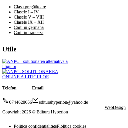
Clasa pregătitoare
Clasele I – IV
Clasele V – VIII
Clasele IX – XII
Carti in germana
Carti in franceza
Utile
Telefon
Email
0744628656
editurahyperion@yahoo.de
WebDesign
Copyright 2026 © Editura Hyperion
Politica confidentialitate
Plolitica cookies