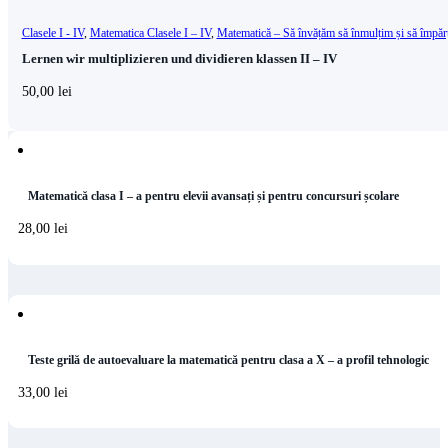
Clasele I - IV
,
Matematica Clasele I – IV
,
Matematică – Să învățăm să înmulțim și să împăr
Lernen wir multiplizieren und dividieren klassen II – IV
50,00
lei
Matematică clasa I – a pentru elevii avansați și pentru concursuri școlare
28,00
lei
Teste grilă de autoevaluare la matematică pentru clasa a X – a profil tehnologic
33,00
lei