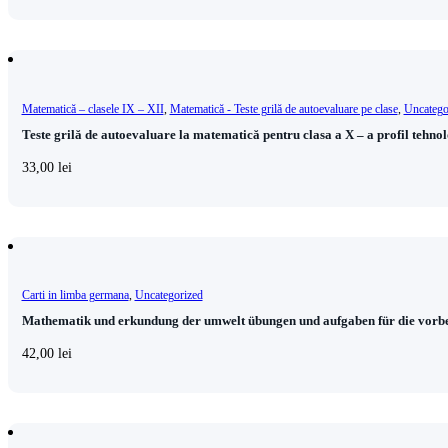
Matematică – clasele IX – XII
,
Matematică - Teste grilă de autoevaluare pe clase
,
Uncatego
Teste grilă de autoevaluare la matematică pentru clasa a X – a profil tehno
33,00
lei
Carti in limba germana
,
Uncategorized
Mathematik und erkundung der umwelt übungen und aufgaben für die vorbe
42,00
lei