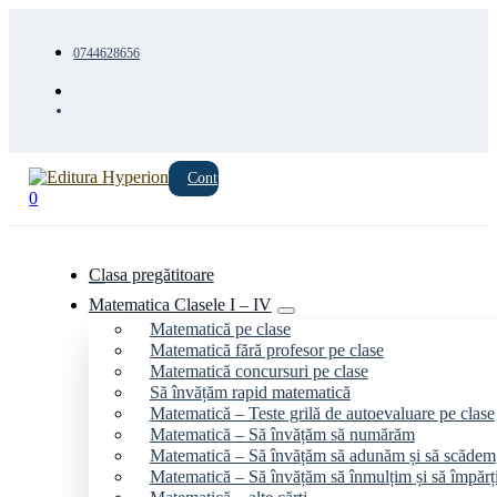
0744628656
Cont
0
Clasa pregătitoare
Matematica Clasele I – IV
Matematică pe clase
Matematică fără profesor pe clase
Matematică concursuri pe clase
Să învățăm rapid matematică
Matematică – Teste grilă de autoevaluare pe clase
Matematică – Să învățăm să numărăm
Matematică – Să învățăm să adunăm și să scădem
Matematică – Să învățăm să înmulțim și să împăr