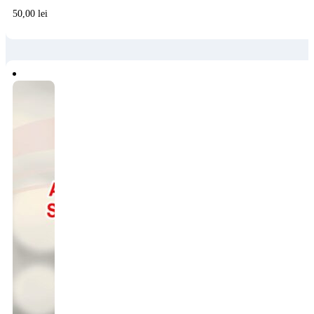
50,00
lei