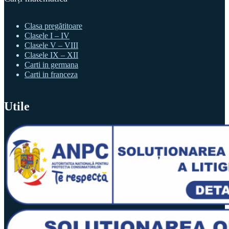
Clasa pregătitoare
Clasele I – IV
Clasele V – VIII
Clasele IX – XII
Carti in germana
Carti in franceza
Utile