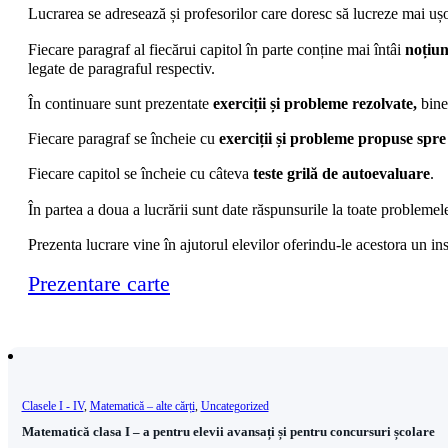
Lucrarea se adresează și profesorilor care doresc să lucreze mai ușo
Fiecare paragraf al fiecărui capitol în parte conține mai întâi
noțiun
legate de paragraful respectiv.
În continuare sunt prezentate
exerciții și
probleme rezolvate,
bine
Fiecare paragraf se încheie cu
exerciții și
probleme propuse spre
Fiecare capitol se încheie cu câteva
teste grilă de autoevaluare
.
În partea a doua a lucrării sunt date răspunsurile la toate problemel
Prezenta lucrare vine în ajutorul elevilor oferindu-le acestora un ins
Prezentare carte
Clasele I - IV
,
Matematică – alte cărți
,
Uncategorized
Matematică clasa I – a pentru elevii avansați și pentru concursuri școlare