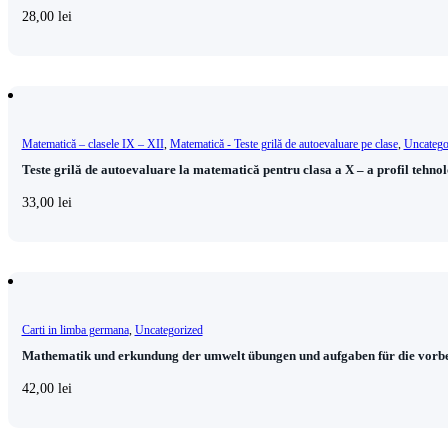
28,00
lei
Matematică – clasele IX – XII
,
Matematică - Teste grilă de autoevaluare pe clase
,
Uncatego
Teste grilă de autoevaluare la matematică pentru clasa a X – a profil tehno
33,00
lei
Carti in limba germana
,
Uncategorized
Mathematik und erkundung der umwelt übungen und aufgaben für die vorbe
42,00
lei