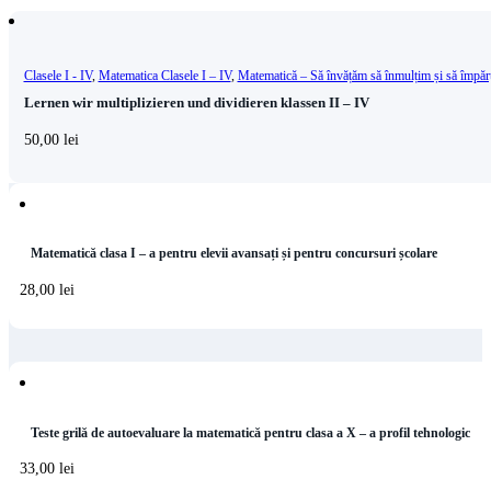
Clasele I - IV
,
Matematica Clasele I – IV
,
Matematică – Să învățăm să înmulțim și să împăr
Lernen wir multiplizieren und dividieren klassen II – IV
50,00
lei
Matematică clasa I – a pentru elevii avansați și pentru concursuri școlare
28,00
lei
Teste grilă de autoevaluare la matematică pentru clasa a X – a profil tehnologic
33,00
lei