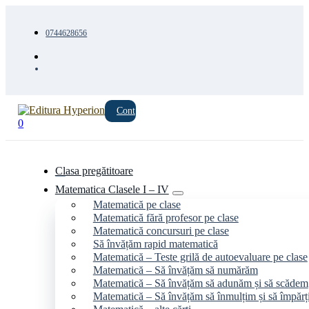
0744628656
Cont
0
Clasa pregătitoare
Matematica Clasele I – IV
Matematică pe clase
Matematică fără profesor pe clase
Matematică concursuri pe clase
Să învățăm rapid matematică
Matematică – Teste grilă de autoevaluare pe clase
Matematică – Să învățăm să numărăm
Matematică – Să învățăm să adunăm și să scădem
Matematică – Să învățăm să înmulțim și să împăr